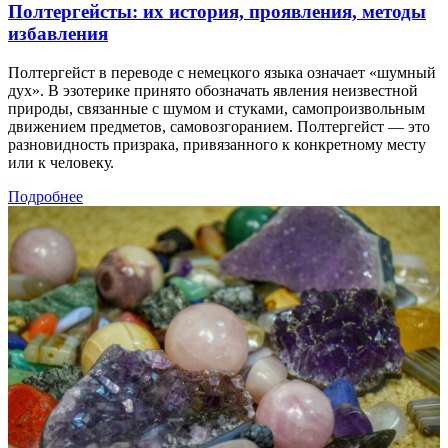
Полтергейсты: их история, проявления, методы
избавления
Полтергейст в переводе с немецкого языка означает «шумный
дух». В эзотерике принято обозначать явления неизвестной
природы, связанные с шумом и стуками, самопроизвольным
движением предметов, самовозгоранием. Полтергейст — это
разновидность призрака, привязанного к конкретному месту
или к человеку.
Подробнее