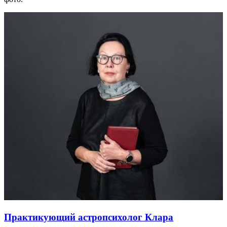
Практикующий астропсихолог Клара