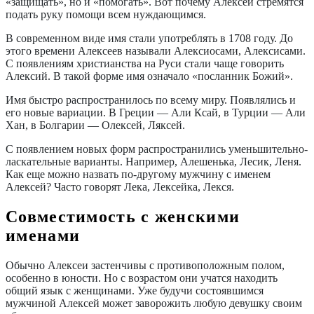
«защищать», но и «помогать». Вот почему Алексеи стремятся
подать руку помощи всем нуждающимся.
В современном виде имя стали употреблять в 1708 году. До
этого времени Алексеев называли Алексиосами, Алексисами.
С появлениям христианства на Руси стали чаще говорить
Алексий. В такой форме имя означало «посланник Божий».
Имя быстро распространилось по всему миру. Появлялись и
его новые вариации. В Греции — Али Ксай, в Турции — Али
Хан, в Болгарии — Олексей, Ляксей.
С появлением новых форм распространились уменьшительно-
ласкательные варианты. Например, Алешенька, Лесик, Леня.
Как
еще
можно назвать по-другому
мужчину с
именем
Алексей
? Часто говорят Лека, Лексейка, Лекся.
Совместимость с женскими
именами
Обычно Алексеи застенчивы с противоположным полом,
особенно в юности. Но с возрастом они учатся находить
общий язык с женщинами. Уже будучи состоявшимся
мужчиной Алексей может заворожить любую девушку своим