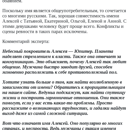
обаянием.
Поскольку имя является общеупотребительным, то сочетается
со многими русскими. Так, хорошая
совместимость имени
Алексей
с
Татьяной
,
Екатериной
, Ольгой, Еленой и Анной. С
этими девушками человеку будет проще всего. Конфликты и
сцены ревности в таких парах исключены.
Комментарий эксперта:
Небесный покровитель Алексея — Юпитер. Планета
наделяет стремлением к власти. Также она отвечает за
коммуникацию. Это объясняет, почему Алексей так любит
общение. Мужчина быстро заводит друзей, способен
мгновенно расположить к себе противоположный пол.
Хотите узнать больше о том, как найти возлюбленную в
зависимости от имени? Обратитесь к прорицательницам
на нашем сайте. Ведуньи подскажут, как найти спутницу
жизни и построить гармоничные отношения. Они также
помогут, если у вас есть какие-то проблемы. Просто
расскажите о возникающих трудностях, и гадалки найдут
выход даже из самой сложной ситуации.
Вот что означает имя Алексей. Оно популярно во многих
странах, и неспроста. Ведь мужчины с таким именем