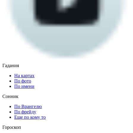
Гадания
На картах
По фото
По имени
Сонник
По Врангелю
По фрейду
Еще по кому то
Гороскоп