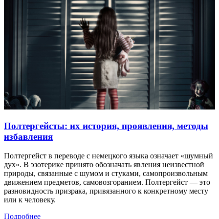
Полтергейсты: их история, проявления, методы
избавления
Полтергейст в переводе с немецкого языка означает «шумный
дух». В эзотерике принято обозначать явления неизвестной
природы, связанные с шумом и стуками, самопроизвольным
движением предметов, самовозгоранием. Полтергейст — это
разновидность призрака, привязанного к конкретному месту
или к человеку.
Подробнее