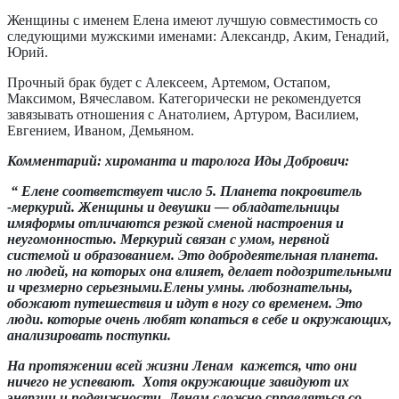
Женщины с именем Елена имеют лучшую совместимость со
следующими мужскими именами: Александр, Аким, Генадий,
Юрий.
Прочный брак будет с Алексеем, Артемом, Остапом,
Максимом, Вячеславом.
Категорически не рекомендуется
завязывать отношения с Анатолием, Артуром, Василием,
Евгением, Иваном, Демьяном.
Комментарий: хироманта и таролога Иды Добрович:
“ Елене соответствует число 5. Планета покровитель
-меркурий. Женщины и девушки — обладательницы
имяформы отличаются резкой сменой настроения и
неугомонностью. Меркурий связан с умом, нервной
системой и образованием. Это добродеятельная планета.
но людей, на которых она влияет, делает подозрительными
и чрезмерно серьезными.Елены умны. любознательны,
обожают путешествия и идут в ногу со временем. Это
люди. которые очень любят копаться в себе и окружающих,
анализировать поступки.
На протяжении всей жизни Ленам кажется, что они
ничего не успевают. Хотя окружающие завидуют их
энергии и подвижности. Ленам сложно справляться со