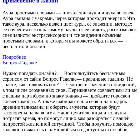
применение в жизни
Аура простыми словами — проявление души и духа человека.
Аура связана с чакрами, через которые проходит энергия. Что
такое аура, насколько важен цвет ауры, ее значении, методах
ее изучения и то как самому научится ее видеть, рассказывают
специалисты экстрасенсорики и ясновидения объясняя
простыми словами, к которым вы можете обратиться —
бесплатно и онлайн.
Подробнее
Вопрос-Гадалке
Нужно погадать онлайн? — Воспользуйтесь бесплатным
сервисом от сайта Вопрос Гадалке— правдивые гадания. Не
знаете, как толковать сон? — Смотрите значение сновидений,
в том числе осознанных снов. Переживаете совместимы ли вы
с вашим партнёром по знаку зодиака — пройдите гороскоп
совместимости. А также выбирайте для себя и на подарок
древние талисманы и обереги, амулеты, которые будут
заговорены на ваше имя. Наши целительницы и колдуны
потратят время, но помогут лично вам разобраться с вашей
непростой жизненной ситуацией. Чтобы получить помощью
гадалки, свяжитесь с нами любым из доступных способов.