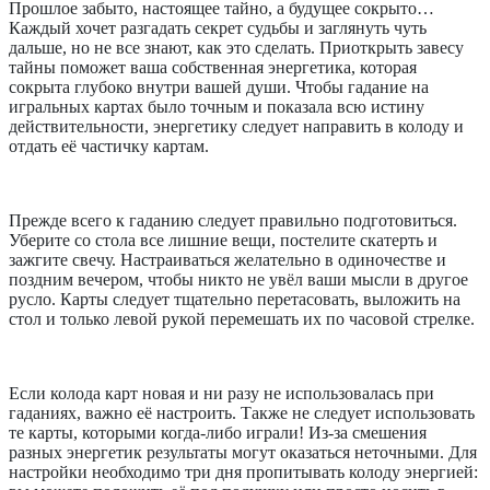
Прошлое забыто, настоящее тайно, а будущее сокрыто…
Каждый хочет разгадать секрет судьбы и заглянуть чуть
дальше, но не все знают, как это сделать. Приоткрыть завесу
тайны поможет ваша собственная энергетика, которая
сокрыта глубоко внутри вашей души. Чтобы гадание на
игральных картах было точным и показала всю истину
действительности, энергетику следует направить в колоду и
отдать её частичку картам.
Прежде всего к гаданию следует правильно подготовиться.
Уберите со стола все лишние вещи, постелите скатерть и
зажгите свечу. Настраиваться желательно в одиночестве и
поздним вечером, чтобы никто не увёл ваши мысли в другое
русло. Карты следует тщательно перетасовать, выложить на
стол и только левой рукой перемешать их по часовой стрелке.
Если колода карт новая и ни разу не использовалась при
гаданиях, важно её настроить. Также не следует использовать
те карты, которыми когда-либо играли! Из-за смешения
разных энергетик результаты могут оказаться неточными. Для
настройки необходимо три дня пропитывать колоду энергией: