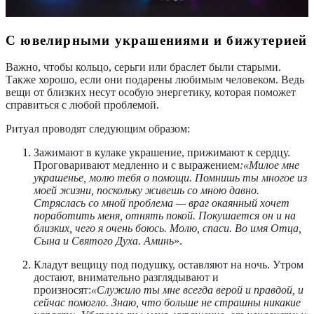
С ювелирными украшениями и бижутерией
Важно, чтобы кольцо, серьги или браслет были старыми.
Также хорошо, если они подарены любимым человеком. Ведь
вещи от близких несут особую энергетику, которая поможет
справиться с любой проблемой.
Ритуал проводят следующим образом:
Зажимают в кулаке украшение, прижимают к сердцу.
Проговаривают медленно и с выражением
:
«Милое мне
украшенье, молю тебя о помощи. Помнишь ты многое из
моей жизни, поскольку живешь со мною давно.
Стряслась со мной проблема — враг окаянный хочет
поработить меня, отнять покой. Покушается он и на
близких, чего я очень боюсь. Молю, спаси. Во имя Отца,
Сына и Святого Духа. Аминь
»
.
Кладут вещицу под подушку, оставляют на ночь. Утром
достают, внимательно разглядывают и
произносят:
«Служило ты мне всегда верой и правдой, и
сейчас помогло. Знаю, что больше не страшны никакие