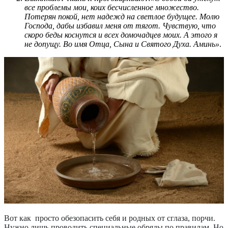
все проблемы мои, коих бесчисленное множество.
Потерян покой, нет надежд на светлое будущее. Молю
Господа, дабы избавил меня от тягот. Чувствую, что
скоро беды коснутся и всех домочадцев моих. А этого я
не допущу. Во имя Отца, Сына и Святого Духа. Аминь»
.
Вот как просто обезопасить себя и родных от сглаза, порчи.
Нужно лишь проводить специальные обряды по правилам. Но