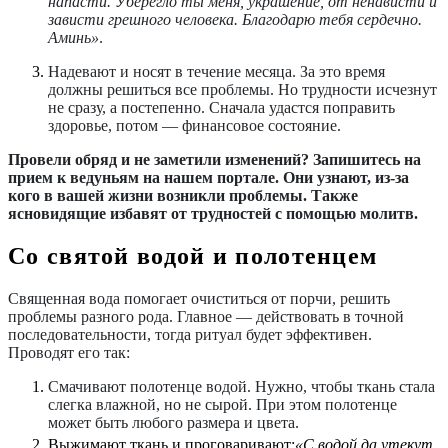
напасти. Уберегло ты меня, украшение, от ненависти и
зависти грешного человека. Благодарю тебя сердечно.
Аминь»
.
Надевают и носят в течение месяца.
За это время
должны решиться все проблемы. Но трудности исчезнут
не сразу, а постепенно. Сначала удастся поправить
здоровье, потом — финансовое состояние.
Провели обряд и не заметили изменений? Запишитесь на
прием к ведуньям на нашем портале. Они узнают, из-за
кого в вашей жизни возникли проблемы. Также
ясновидящие избавят от трудностей с помощью молитв.
Со святой водой и полотенцем
Священная вода помогает очиститься от порчи, решить
проблемы разного рода. Главное — действовать в точной
последовательности, тогда ритуал будет эффективен.
Проводят его так:
Смачивают полотенце водой. Нужно, чтобы ткань стала
слегка влажной, но не сырой. При этом полотенце
может быть любого размера и цвета.
Выжимают ткань и проговаривают:
«С водой да утекут