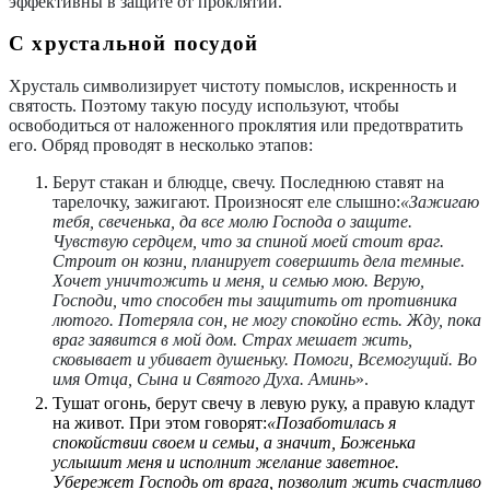
эффективны в защите от проклятий.
С хрустальной посудой
Хрусталь символизирует чистоту помыслов, искренность и
святость. Поэтому такую посуду используют, чтобы
освободиться от наложенного проклятия или предотвратить
его. Обряд проводят в несколько этапов:
Берут стакан и блюдце, свечу. Последнюю ставят на
тарелочку, зажигают. Произносят еле слышно:
«Зажигаю
тебя, свеченька, да все молю Господа о защите.
Чувствую сердцем, что за спиной моей стоит враг.
Строит он козни, планирует совершить дела темные.
Хочет уничтожить и меня, и семью мою. Верую,
Господи, что способен ты защитить от противника
лютого. Потеряла сон, не могу спокойно есть. Жду, пока
враг заявится в мой дом. Страх мешает жить,
сковывает и убивает душеньку. Помоги, Всемогущий. Во
имя Отца, Сына и Святого Духа. Аминь
».
Тушат огонь, берут свечу в левую руку, а правую кладут
на живот. При этом говорят:
«Позаботилась я
спокойствии своем и семьи, а значит, Боженька
услышит меня и исполнит желание заветное.
Убережет Господь от врага, позволит жить счастливо