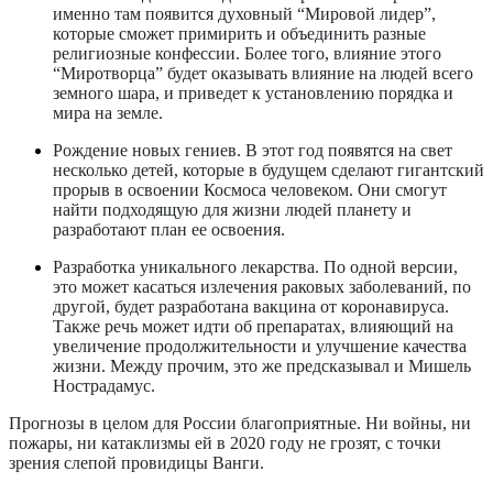
именно там появится духовный “Мировой лидер”,
которые сможет примирить и объединить разные
религиозные конфессии. Более того, влияние этого
“Миротворца” будет оказывать влияние на людей всего
земного шара, и приведет к установлению порядка и
мира на земле.
Рождение новых гениев.
В этот год появятся на свет
несколько детей, которые в будущем сделают гигантский
прорыв в освоении Космоса человеком. Они смогут
найти подходящую для жизни людей планету и
разработают план ее освоения.
Разработка уникального лекарства
. По одной версии,
это может касаться излечения раковых заболеваний, по
другой, будет разработана вакцина от коронавируса.
Также речь может идти об препаратах, влияющий на
увеличение продолжительности и улучшение качества
жизни. Между прочим, это же предсказывал и Мишель
Нострадамус.
Прогнозы в целом для России благоприятные. Ни войны, ни
пожары, ни катаклизмы ей в 2020 году не грозят, с точки
зрения слепой провидицы Ванги.