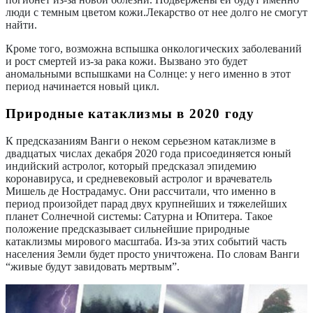
люди с темным цветом кожи.Лекарство от нее долго не смогут
найти.
Кроме того, возможна вспышка онкологических заболеваний
и рост смертей из-за рака кожи. Вызвано это будет
аномальными вспышками на Солнце: у него именно в этот
период начинается новый цикл.
Природные катаклизмы в 2020 году
К предсказаниям Ванги о неком серьезном катаклизме в
двадцатых числах декабря 2020 года присоединяется юный
индийский астролог, который предсказал эпидемию
коронавируса, и средневековый астролог и врачеватель
Мишель де Нострадамус. Они рассчитали, что именно в
период произойдет парад двух крупнейших и тяжелейших
планет Солнечной системы: Сатурна и Юпитера. Такое
положение предсказывает сильнейшие природные
катаклизмы мирового масштаба. Из-за этих событий часть
населения Земли будет просто уничтожена. По словам Ванги
“живые будут завидовать мертвым”.