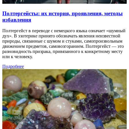
Полтергейсты: их история, проявления, методы
избавления
Полтергейст в переводе с немецкого языка означает «шумный
дух». В эзотерике принято обозначать явления неизвестной
природы, связанные с шумом и стуками, самопроизвольным
движением предметов, самовозгоранием. Полтергейст — это
разновидность призрака, привязанного к конкретному месту
или к человеку.
Подробнее