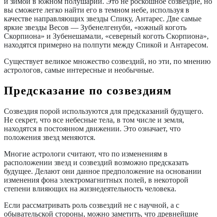
и зимой в южном полушарии. Это не роскошное созвездие, но
вы сможете легко найти его в темном небе, используя в
качестве направляющих звезды Спику, Антарес. Две самые
яркие звезды Весов — Зубенелгенуби, «южный коготь
Скорпиона» и Зубенешамали, «северный коготь Скорпиона»,
находятся примерно на полпути между Спикой и Антаресом.
Существует великое множество созвездий, но эти, по мнению
астрологов, самые интересные и необычные.
Предсказание по созвездиям
Созвездия порой используются для предсказаний будущего.
Не секрет, что все небесные тела, в том числе и земля,
находятся в постоянном движении. Это означает, что
положения звезд меняются.
Многие астрологи считают, что по изменениям в
расположении звезд и созвездий возможно предсказать
будущее. Делают они данное предположение на основании
изменения фона электромагнитных полей, в некоторой
степени влияющих на жизнедеятельность человека.
Если рассматривать роль созвездий не с научной, а с
обывательской стороны, можно заметить, что древнейшие