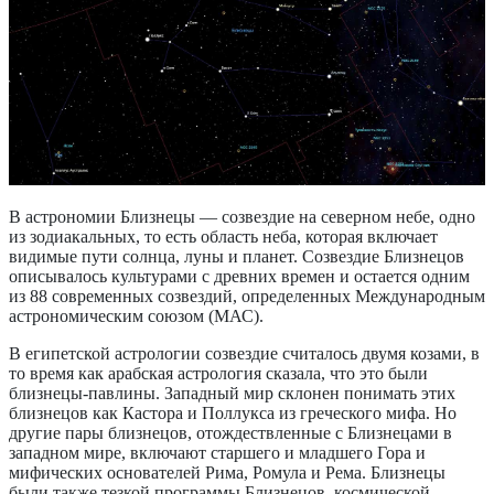
В астрономии Близнецы — созвездие на северном небе, одно
из зодиакальных, то есть область неба, которая включает
видимые пути солнца, луны и планет. Созвездие Близнецов
описывалось культурами с древних времен и остается одним
из 88 современных созвездий, определенных Международным
астрономическим союзом (МАС).
В египетской астрологии созвездие считалось двумя козами, в
то время как арабская астрология сказала, что это были
близнецы-павлины. Западный мир склонен понимать этих
близнецов как Кастора и Поллукса из греческого мифа. Но
другие пары близнецов, отождествленные с Близнецами в
западном мире, включают старшего и младшего Гора и
мифических основателей Рима, Ромула и Рема. Близнецы
были также тезкой программы Близнецов, космической