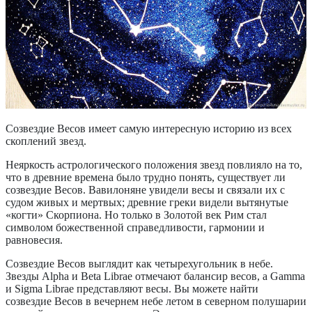
Созвездие Весов имеет самую интересную историю из всех
скоплений звезд.
Неяркость астрологического положения звезд повлияло на то,
что в древние времена было трудно понять, существует ли
созвездие Весов. Вавилоняне увидели весы и связали их с
судом живых и мертвых; древние греки видели вытянутые
«когти» Скорпиона. Но только в Золотой век Рим стал
символом божественной справедливости, гармонии и
равновесия.
Созвездие Весов выглядит как четырехугольник в небе.
Звезды Alpha и Beta Librae отмечают балансир весов, а Gamma
и Sigma Librae представляют весы. Вы можете найти
созвездие Весов в вечернем небе летом в северном полушарии