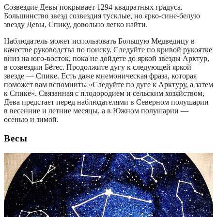
Созвездие Девы покрывает 1294 квадратных градуса.
Большинство звезд созвездия тусклые, но ярко-сине-белую
звезду Девы, Спику, довольно легко найти.
Наблюдатель может использовать Большую Медведицу в
качестве руководства по поиску. Следуйте по кривой рукоятке
вниз на юго-восток, пока не дойдете до яркой звезды Арктур,
в созвездии Бётес. Продолжите дугу к следующей яркой
звезде — Спике. Есть даже мнемоническая фраза, которая
поможет вам вспомнить: «Следуйте по дуге к Арктуру, а затем
к Спике». Связанная с плодородием и сельским хозяйством,
Дева предстает перед наблюдателями в Северном полушарии
в весенние и летние месяцы, а в Южном полушарии —
осенью и зимой.
Весы