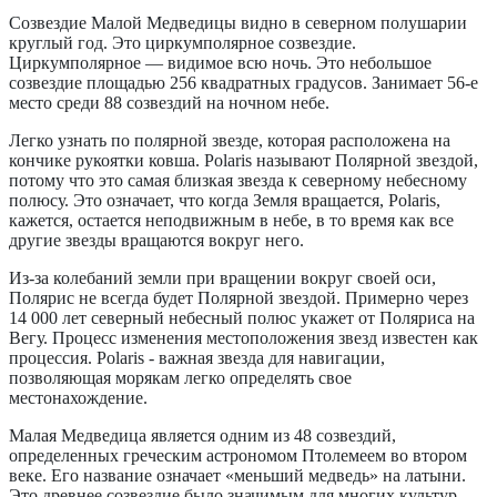
Созвездие Малой Медведицы видно в северном полушарии
круглый год. Это циркумполярное созвездие.
Циркумполярное — видимое всю ночь. Это небольшое
созвездие площадью 256 квадратных градусов. Занимает 56-е
место среди 88 созвездий на ночном небе.
Легко узнать по полярной звезде, которая расположена на
кончике рукоятки ковша. Polaris называют Полярной звездой,
потому что это самая близкая звезда к северному небесному
полюсу. Это означает, что когда Земля вращается, Polaris,
кажется, остается неподвижным в небе, в то время как все
другие звезды вращаются вокруг него.
Из-за колебаний земли при вращении вокруг своей оси,
Полярис не всегда будет Полярной звездой. Примерно через
14 000 лет северный небесный полюс укажет от Поляриса на
Вегу. Процесс изменения местоположения звезд известен как
процессия. Polaris - важная звезда для навигации,
позволяющая морякам легко определять свое
местонахождение.
Малая Медведица является одним из 48 созвездий,
определенных греческим астрономом Птолемеем во втором
веке. Его название означает «меньший медведь» на латыни.
Это древнее созвездие было значимым для многих культур.