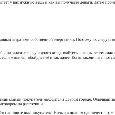
упает у вас нужную вещь и как вы получаете деньги. Затем прочт
ими затратами собственной энергетики. Поэтому их следует вып
 окна зажгите свечу и долго вглядывайтесь в огонь, вспоминая 
если машина - обойдите её и так далее. Когда законичите, потуш
нциальный покупатель находится в другом городе. Обычный заго
заговором на расстоянии.
ём напишите имя покупателя. Ночью в полном одиночестве зажги