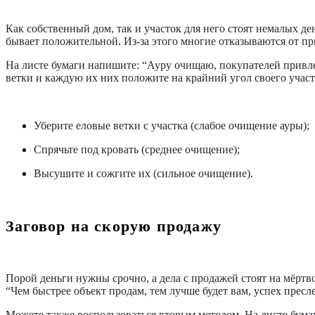
Как собственный дом, так и участок для него стоят немалых де
бывает положительной. Из-за этого многие отказываются от пр
На листе бумаги напишите: “Ауру очищаю, покупателей привлека
ветки и каждую их них положите на крайний угол своего участк
Уберите еловые ветки с участка (слабое очищение ауры);
Спрячьте под кровать (среднее очищение);
Высушите и сожгите их (сильное очищение).
Заговор на скорую продажу
Порой деньги нужны срочно, а дела с продажей стоят на мёртво
“Чем быстрее объект продам, тем лучше будет вам, успех пресл
Можете также воспользоваться вторым методом. На листе бума