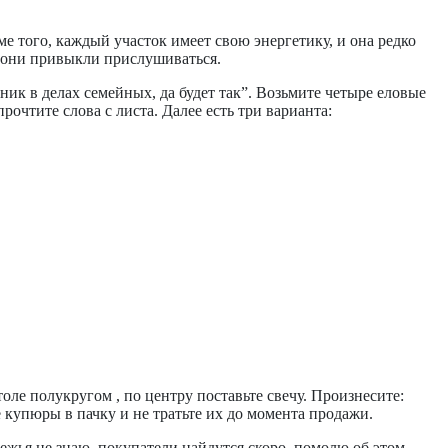
ме того, каждый участок имеет свою энергетику, и она редко
у они привыкли прислушиваться.
ник в делах семейных, да будет так”. Возьмите четыре еловые
очтите слова с листа. Далее есть три варианта:
оле полукругом , по центру поставьте свечу. Произнесите:
е купюры в пачку и не тратьте их до момента продажи.
ежья не знаю, покупатели найдутся скоро, помолю об этом