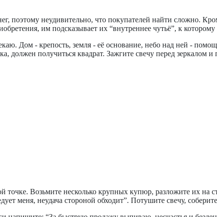
нег, поэтому неудивительно, что покупателей найти сложно. Кро
иобретения, им подсказывает их “внутреннее чутьё”, к котором
ю. Дом - крепость, земля - её основание, небо над ней - помощ
а, должен получиться квадрат. Зажгите свечу перед зеркалом и пр
й точке. Возьмите несколько крупных купюр, разложите их на ст
едует меня, неудача стороной обходит”. Потушите свечу, соберит
ги напишите: “За быструю продажу выпиваю, несчастья и безден