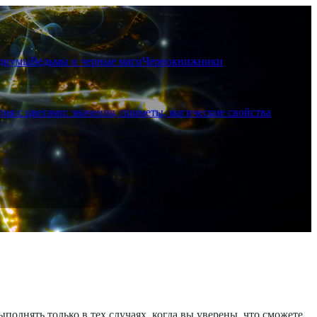
диумы
Ведьмы и черные маги
Чернокнижники
рия с цветами: значения, приметы, магические свойства
олнять только в тех случаях, когда вы уверены, что сможете