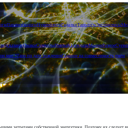
оги
Парапсихологи
Нумерологи
Гадалки
Тарологи
Экстрасенсы
Ме
редсказания
Знаки
Символы
Имена
Календари
Мании
Разное
Суеве
он мне ?
Таро по дате рождения
Гадание на совместимость имён
ими затратами собственной энергетики. Поэтому их следует вып