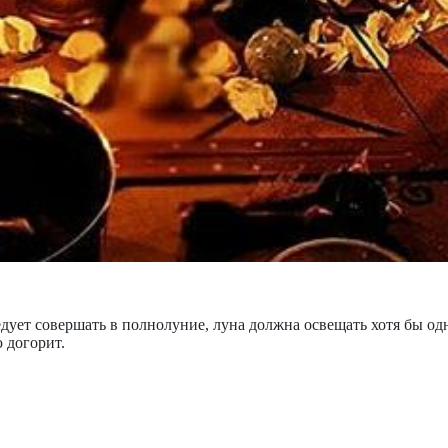
едует совершать в полнолуние, луна должна освещать хотя бы од
ю догорит.