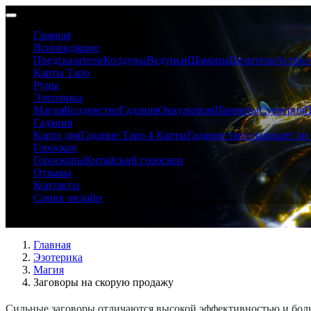
Главная
Ясновидящие
Предсказатели
Колдуны
Ведуньи
Шаманы
Целители
Астрол
Карты Таро
Руны
Эзотерика
Магия
Колдовство
Гадания
Оккультизм
Приметы
Суеверия
П
Гадания
Карта дня
Гадание Таро 4 Карты
Гадание таро напишет ли 
Гороскоп
Гороскопы
Китайский гороскоп
Отзывы
Контакты
Соник онлайн
Заговоры на скорую продажу
Главная
Эзотерика
Магия
Заговоры на скорую продажу
Сильные заговоры отличаются высокой эффективностью и больш