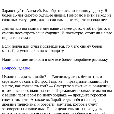
Здравствуйте Алексей. Вы обратились по точному адресу. Я
более 15 лет смотрю будущее людей. Помогаю найти выход из
сложных ситуациях, даже если вам кажется, что выхода нет.
Для начала вы скиньте мне ваше свежее фото, чтоб по фото, я
смогла посмотреть ваше будущее. И посмотрю, стоит ли на вас
порча или сглаз.
Если порча или сглаз подтвердится, то я его сниму белой
магией, и установлю на вас защиту.
Напишите мне лично, и я вам все более подробнее расскажу.
Вопрос-Гадалке
Нужно погадать онлайн? — Воспользуйтесь бесплатным
сервисом от сайта Вопрос Гадалке— правдивые гадания. Не
знаете, как толковать сон? — Смотрите значение сновидений,
в том числе осознанных снов. Переживаете совместимы ли вы
с вашим партнёром по знаку зодиака — пройдите гороскоп
совместимости. А также выбирайте для себя и на подарок
древние талисманы и обереги, амулеты, которые будут
заговорены на ваше имя. Наши целительницы и колдуны
потратят время, но помогут лично вам разобраться с вашей