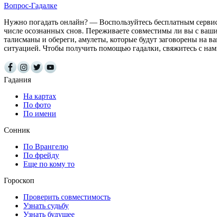
Вопрос-Гадалке
Нужно погадать онлайн? — Воспользуйтесь бесплатным сервисо
числе осознанных снов. Переживаете совместимы ли вы с ваши
талисманы и обереги, амулеты, которые будут заговорены на 
ситуацией. Чтобы получить помощью гадалки, свяжитесь с на
Гадания
На картах
По фото
По имени
Сонник
По Врангелю
По фрейду
Еще по кому то
Гороскоп
Проверить совместимость
Узнать судьбу
Узнать будущее