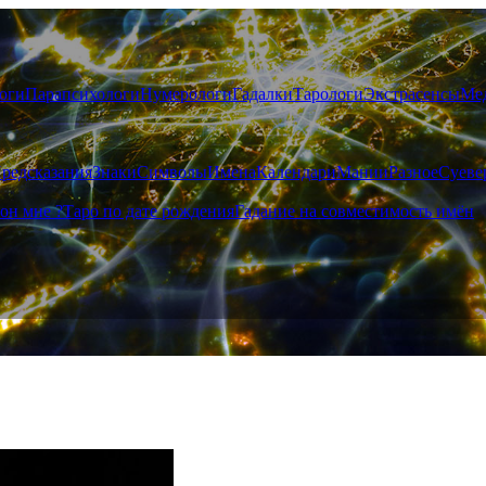
оги
Парапсихологи
Нумерологи
Гадалки
Тарологи
Экстрасенсы
Ме
редсказания
Знаки
Символы
Имена
Календари
Мании
Разное
Суеве
он мне ?
Таро по дате рождения
Гадание на совместимость имён