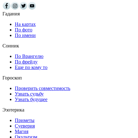
Гадания
На картах
По фото
По имени
Сонник
По Врангелю
По фрейду
Еще по кому то
Гороскоп
Проверить совместимость
Узнать судьбу
Узнать будущее
Эзотерика
Приметы
Суеверия
Магия
Окультизм