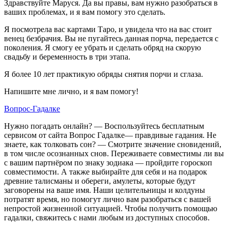
Здравствуйте Маруся. Да вы правы, вам нужно разобраться в
ваших проблемах, и я вам помогу это сделать.
Я посмотрела вас картами Таро, и увидела что на вас стоит
венец безбрачия. Вы не пугайтесь данная порча, передается с
поколения. Я смогу ее убрать и сделать обряд на скорую
свадьбу и беременность в три этапа.
Я более 10 лет практикую обряды снятия порчи и сглаза.
Напишите мне лично, и я вам помогу!
Вопрос-Гадалке
Нужно погадать онлайн? — Воспользуйтесь бесплатным
сервисом от сайта Вопрос Гадалке— правдивые гадания. Не
знаете, как толковать сон? — Смотрите значение сновидений,
в том числе осознанных снов. Переживаете совместимы ли вы
с вашим партнёром по знаку зодиака — пройдите гороскоп
совместимости. А также выбирайте для себя и на подарок
древние талисманы и обереги, амулеты, которые будут
заговорены на ваше имя. Наши целительницы и колдуны
потратят время, но помогут лично вам разобраться с вашей
непростой жизненной ситуацией. Чтобы получить помощью
гадалки, свяжитесь с нами любым из доступных способов.