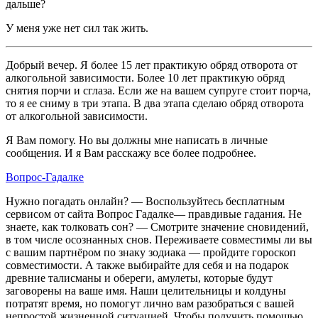
дальше?
У меня уже нет сил так жить.
Добрый вечер. Я более 15 лет практикую обряд отворота от
алкогольной зависимости. Более 10 лет практикую обряд
снятия порчи и сглаза. Если же на вашем супруге стоит порча,
то я ее сниму в три этапа. В два этапа сделаю обряд отворота
от алкогольной зависимости.
Я Вам помогу. Но вы должны мне написать в личные
сообщения. И я Вам расскажу все более подробнее.
Вопрос-Гадалке
Нужно погадать онлайн? — Воспользуйтесь бесплатным
сервисом от сайта Вопрос Гадалке— правдивые гадания. Не
знаете, как толковать сон? — Смотрите значение сновидений,
в том числе осознанных снов. Переживаете совместимы ли вы
с вашим партнёром по знаку зодиака — пройдите гороскоп
совместимости. А также выбирайте для себя и на подарок
древние талисманы и обереги, амулеты, которые будут
заговорены на ваше имя. Наши целительницы и колдуны
потратят время, но помогут лично вам разобраться с вашей
непростой жизненной ситуацией. Чтобы получить помощью