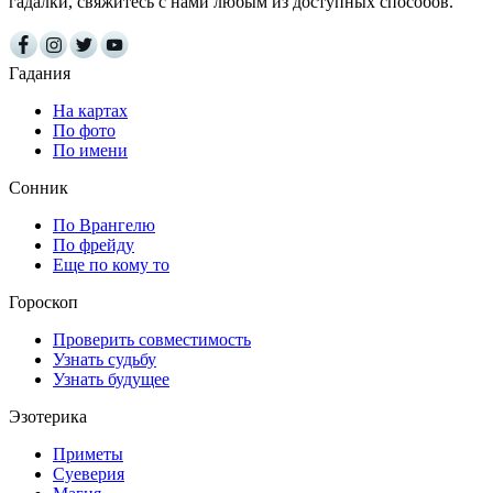
гадалки, свяжитесь с нами любым из доступных способов.
Гадания
На картах
По фото
По имени
Сонник
По Врангелю
По фрейду
Еще по кому то
Гороскоп
Проверить совместимость
Узнать судьбу
Узнать будущее
Эзотерика
Приметы
Суеверия