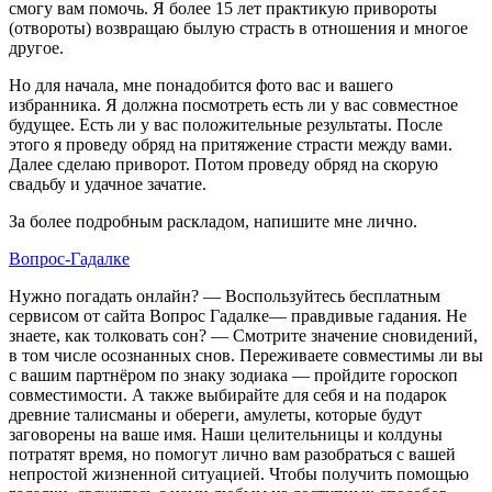
смогу вам помочь. Я более 15 лет практикую привороты
(отвороты) возвращаю былую страсть в отношения и многое
другое.
Но для начала, мне понадобится фото вас и вашего
избранника. Я должна посмотреть есть ли у вас совместное
будущее. Есть ли у вас положительные результаты. После
этого я проведу обряд на притяжение страсти между вами.
Далее сделаю приворот. Потом проведу обряд на скорую
свадьбу и удачное зачатие.
За более подробным раскладом, напишите мне лично.
Вопрос-Гадалке
Нужно погадать онлайн? — Воспользуйтесь бесплатным
сервисом от сайта Вопрос Гадалке— правдивые гадания. Не
знаете, как толковать сон? — Смотрите значение сновидений,
в том числе осознанных снов. Переживаете совместимы ли вы
с вашим партнёром по знаку зодиака — пройдите гороскоп
совместимости. А также выбирайте для себя и на подарок
древние талисманы и обереги, амулеты, которые будут
заговорены на ваше имя. Наши целительницы и колдуны
потратят время, но помогут лично вам разобраться с вашей
непростой жизненной ситуацией. Чтобы получить помощью