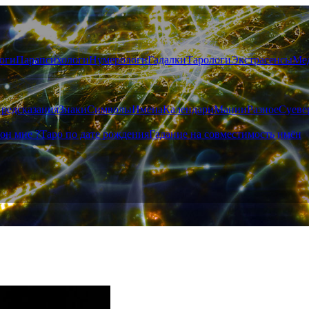
оги
Парапсихологи
Нумерологи
Гадалки
Тарологи
Экстрасенсы
Ме
редсказания
Знаки
Символы
Имена
Календари
Мании
Разное
Суеве
он мне ?
Таро по дате рождения
Гадание на совместимость имён