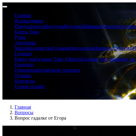
Главная
Ясновидящие
Предсказатели
Колдуны
Ведуньи
Шаманы
Целители
Астрол
Карты Таро
Руны
Эзотерика
Магия
Колдовство
Гадания
Оккультизм
Приметы
Суеверия
П
Гадания
Карта дня
Гадание Таро 4 Карты
Гадание таро напишет ли 
Гороскоп
Гороскопы
Китайский гороскоп
Отзывы
Контакты
Соник онлайн
Вопрос гадалке от Егора
Главная
Вопросы
Вопрос гадалке от Егора