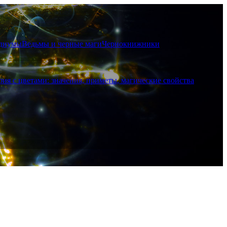
диумы
Ведьмы и черные маги
Чернокнижники
рия с цветами: значения, приметы, магические свойства