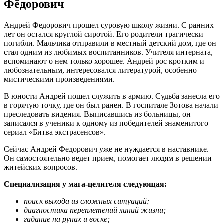
Фёдорович
Андрей Федорович прошел суровую школу жизни. С ранних
лет он остался круглой сиротой. Его родители трагически
погибли. Мальчика отправили в местный детский дом, где он
стал одним из любимых воспитанников. Учителя интерната,
вспоминают о нем только хорошее. Андрей рос кротким и
любознательным, интересовался литературой, особенно
мистическими произведениями.
В юности Андрей пошел служить в армию. Судьба занесла его
в горячую точку, где он был ранен. В госпитале Зотова начали
преследовать видения. Выписавшись из больницы, он
записался в ученики к одному из победителей знаменитого
сериал «Битва экстрасенсов».
Сейчас Андрей Федорович уже не нуждается в наставнике.
Он самостоятельно ведет прием, помогает людям в решении
житейских вопросов.
Специализация у мага-целителя следующая:
поиск выхода из сложных ситуаций;
диагностика переплетений линий жизни;
гадание на рунах и воске;