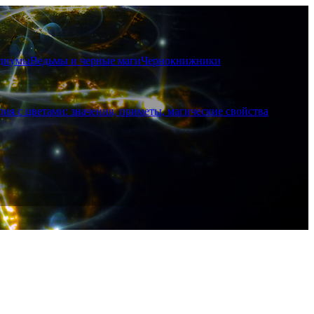
диумы
Ведьмы и черные маги
Чернокнижники
рия с цветами: значения, приметы, магические свойства