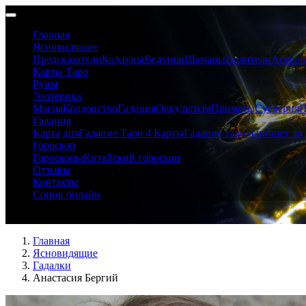
Главная
Ясновидящие
Предсказатели
Колдуны
Ведуньи
Шаманы
Целители
Астрол
Карты Таро
Руны
Эзотерика
Магия
Колдовство
Гадания
Оккультизм
Приметы
Суеверия
П
Гадания
Карта дня
Гадание Таро 4 Карты
Гадание таро напишет ли 
Гороскоп
Гороскопы
Китайский гороскоп
Отзывы
Контакты
Соник онлайн
Анастасия Бергий
Главная
Ясновидящие
Гадалки
Анастасия Бергий