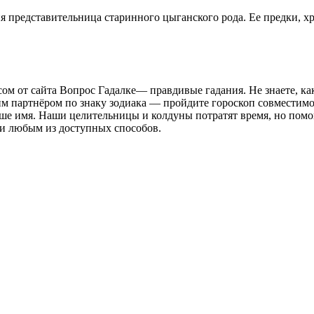
ия представительница старинного цыганского рода. Ее предки, 
м от сайта Вопрос Гадалке— правдивые гадания. Не знаете, как
м партнёром по знаку зодиака — пройдите гороскоп совместимос
ваше имя. Наши целительницы и колдуны потратят время, но помо
ми любым из доступных способов.