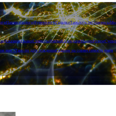
оги
Парапсихологи
Нумерологи
Гадалки
Тарологи
Экстрасенсы
Ме
редсказания
Знаки
Символы
Имена
Календари
Мании
Разное
Суеве
он мне ?
Таро по дате рождения
Гадание на совместимость имён