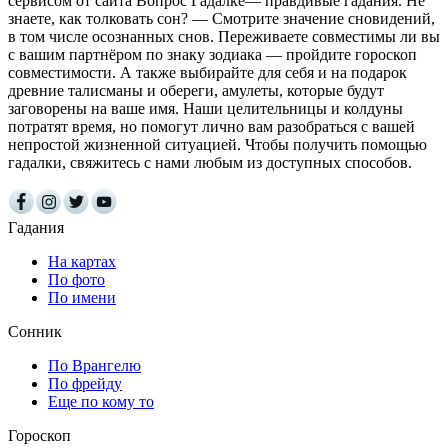
сервисом от сайта Вопрос Гадалке— правдивые гадания. Не
знаете, как толковать сон? — Смотрите значение сновидений,
в том числе осознанных снов. Переживаете совместимы ли вы
с вашим партнёром по знаку зодиака — пройдите гороскоп
совместимости. А также выбирайте для себя и на подарок
древние талисманы и обереги, амулеты, которые будут
заговорены на ваше имя. Наши целительницы и колдуны
потратят время, но помогут лично вам разобраться с вашей
непростой жизненной ситуацией. Чтобы получить помощью
гадалки, свяжитесь с нами любым из доступных способов.
Гадания
На картах
По фото
По имени
Сонник
По Врангелю
По фрейду
Еще по кому то
Гороскоп