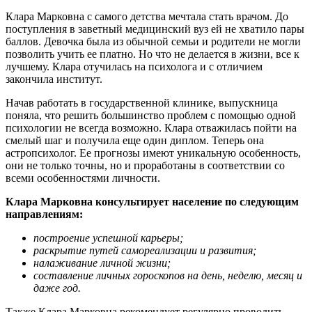
Клара Марковна с самого детства мечтала стать врачом. До
поступления в заветный медицинский вуз ей не хватило пары
баллов. Девочка была из обычной семьи и родители не могли
позволить учить ее платно. Но что не делается в жизни, все к
лучшему. Клара отучилась на психолога и с отличием
закончила институт.
Начав работать в государственной клинике, выпускница
поняла, что решить большинство проблем с помощью одной
психологии не всегда возможно. Клара отважилась пойти на
смелый шаг и получила еще один диплом. Теперь она
астропсихолог. Ее прогнозы имеют уникальную особенность,
они не только точны, но и проработаны в соответствии со
всеми особенностями личности.
Клара Марковна консультирует население по следующим
направлениям:
построение успешной карьеры;
раскрытие путей самореализации и развития;
налаживание личной жизни;
составление личных гороскопов на день, неделю, месяц и
даже год.
Также Клара Марковна рекомендует регулярно проводить