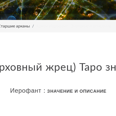
Гадания
Гороскоп
Отзывы
Контакты
Соник онлайн
 Старшие арканы
Аркан Иерофант : Значение и описание
рховный жрец) Таро з
Иерофант :
ЗНАЧЕНИЕ И ОПИСАНИЕ