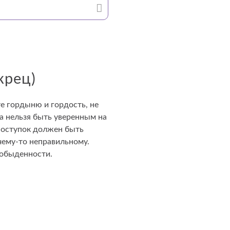
Й
жрец)
е гордыню и гордость, не
а нельзя быть уверенным на
 поступок должен быть
чему-то неправильному.
 обыденности.