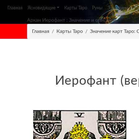
Главная
Ясновидящие
Карты Таро
Руны
Эзотерика
Аркан Иерофант : Значение и описание
Главная
Карты Таро
Значение карт Таро:
Иерофант (ве