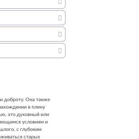
и доброту. Она также
 нахождении в плену
ью, это духовный или
няющимся условиям и
шлого, с глубоким
рживаться старых