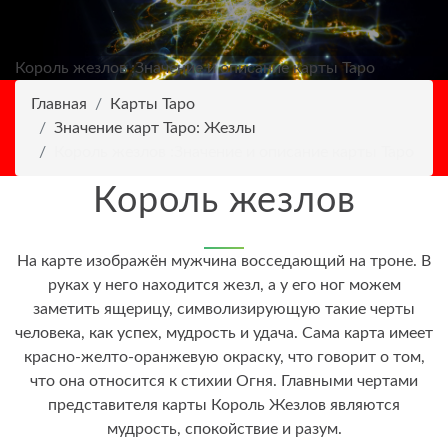
Король жезлов :Значение и описание карты Таро
Главная
Карты Таро
Значение карт Таро: Жезлы
Король жезлов :Значение и описание карты Таро
Король жезлов
На карте изображён мужчина восседающий на троне. В
руках у него находится жезл, а у его ног можем
заметить ящерицу, символизирующую такие черты
человека, как успех, мудрость и удача. Сама карта имеет
красно-желто-оранжевую окраску, что говорит о том,
что она относится к стихии Огня. Главными чертами
представителя карты Король Жезлов являются
мудрость, спокойствие и разум.