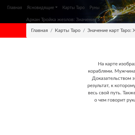
Главная
Ясновидящие
Карты Таро
Руны
Эзотерика
Аркан Тройка жезлов: Значение и описание
Главная
Карты Таро
Значение карт Таро:
На карте изобр
кораблями. Мужчина 
Доказательством э
результат, к которо
весь свой путь. Так
о чем говорит ру