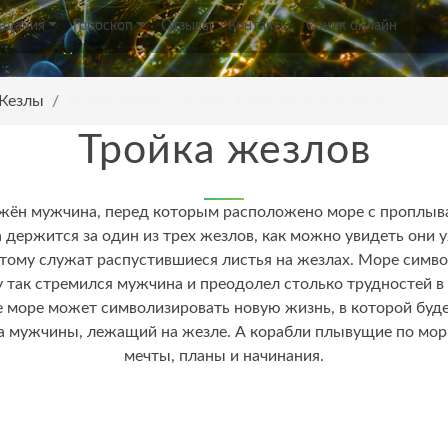
Гадания
Гороскоп
Отзывы
Контакты
Соник онлайн
 Жезлы
Аркан Тройка жезлов: Значение и описание
Тройка жезлов
ажён мужчина, перед которым расположено море с проплы
держится за один из трех жезлов, как можно увидеть они 
тому служат распустившиеся листья на жезлах. Море симв
му так стремился мужчина и преодолел столько трудностей в
же море может символизировать новую жизнь, в которой буд
ка мужчины, лежащий на жезле. А корабли плывущие по мо
мечты, планы и начинания.