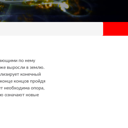
вающими по нему
уже выросли в землю.
олизирует конечный
 конце концов пройдя
ет необходима опора,
рю означают новые