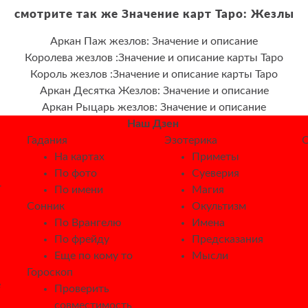
смотрите так же Значение карт Таро: Жезлы
Аркан Паж жезлов: Значение и описание
Королева жезлов :Значение и описание карты Таро
Король жезлов :Значение и описание карты Таро
Аркан Десятка Жезлов: Значение и описание
Аркан Рыцарь жезлов: Значение и описание
Наш Дзен
Гадания
Эзотерика
О
На картах
Приметы
По фото
Суеверия
—
По имени
Магия
Сонник
Окультизм
По Врангелю
Имена
По фрейду
Предсказания
Еще по кому то
Мысли
Гороскоп
е
Проверить
совместимость